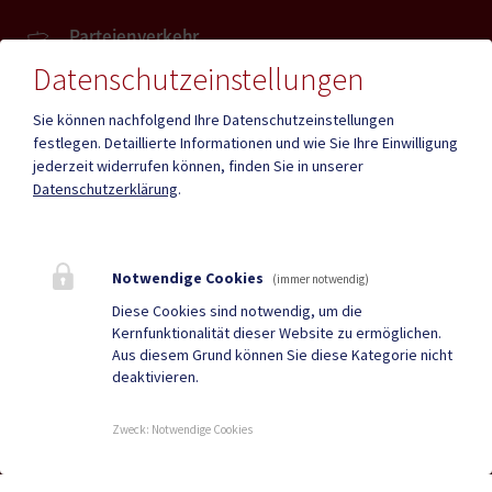
Parteienverkehr
Heute , 08:00 - 12:00
Datenschutzeinstellungen
Sie können nachfolgend Ihre Datenschutzeinstellungen
Amtsstunden
festlegen.
Detaillierte Informationen und wie Sie Ihre Einwilligung
Heute , 08:00 - 12:00
jederzeit widerrufen können, finden Sie in unserer
Datenschutzerklärung
.
Mehr
Notwendige Cookies
(immer notwendig)
Quicklinks
Diese Cookies sind notwendig, um die
Kernfunktionalität dieser Website zu ermöglichen.
Geko digital Gemeinde-
Tourismus
Aus diesem Grund können Sie diese Kategorie nicht
deaktivieren.
App
Neuigkeiten
Termine
Zweck
:
Notwendige Cookies