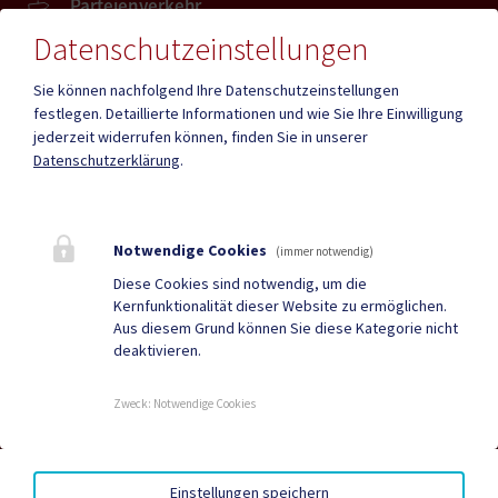
Parteienverkehr
Heute , Geschlossen
Datenschutzeinstellungen
Sie können nachfolgend Ihre Datenschutzeinstellungen
Amtsstunden
festlegen.
Detaillierte Informationen und wie Sie Ihre Einwilligung
Heute , Geschlossen
jederzeit widerrufen können, finden Sie in unserer
Datenschutzerklärung
.
Mehr
Notwendige Cookies
(immer notwendig)
Quicklinks
Diese Cookies sind notwendig, um die
Kernfunktionalität dieser Website zu ermöglichen.
Geko digital Gemeinde-
Tourismus
Aus diesem Grund können Sie diese Kategorie nicht
deaktivieren.
App
Neuigkeiten
Termine
Zweck
:
Notwendige Cookies
AMTSSIGNATUR
|
BARRIEREFREIHEIT
|
DATENSCHUTZ
|
Einstellungen speichern