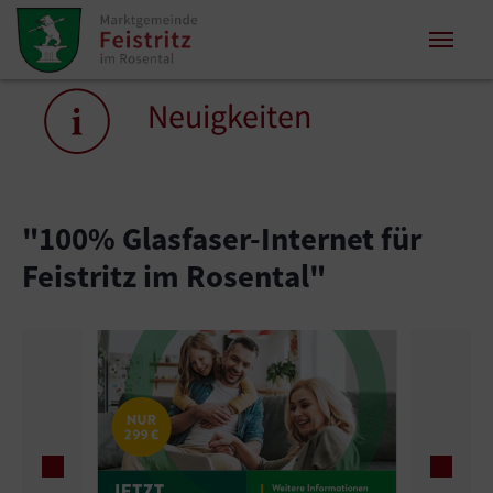
Zum Inhalt springen
Zum Seitenende springen
Sie sind hier:
Neuigkeiten
"100% Glasfaser-Internet für
Feistritz im Rosental"
Show l