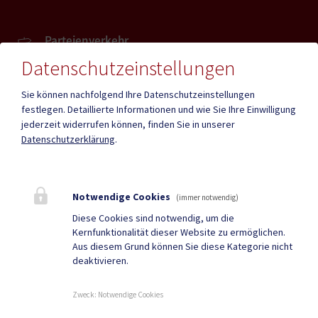
Parteienverkehr
Heute , 08:00 - 12:00
Datenschutzeinstellungen
Sie können nachfolgend Ihre Datenschutzeinstellungen
Amtsstunden
festlegen.
Detaillierte Informationen und wie Sie Ihre Einwilligung
Heute , 08:00 - 12:00 , 13:00 - 16:00
jederzeit widerrufen können, finden Sie in unserer
Datenschutzerklärung
.
Mehr
Notwendige Cookies
(immer notwendig)
Quicklinks
Diese Cookies sind notwendig, um die
Kernfunktionalität dieser Website zu ermöglichen.
Geko digital Gemeinde-
Tourismus
Aus diesem Grund können Sie diese Kategorie nicht
deaktivieren.
App
Neuigkeiten
Termine
Zweck
:
Notwendige Cookies