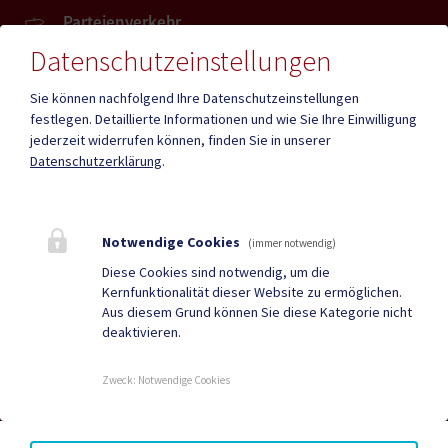
Parteienverkehr
Heute , Geschlossen
Datenschutzeinstellungen
Sie können nachfolgend Ihre Datenschutzeinstellungen
Amtsstunden
festlegen.
Detaillierte Informationen und wie Sie Ihre Einwilligung
Heute , Geschlossen
jederzeit widerrufen können, finden Sie in unserer
Datenschutzerklärung
.
Mehr
Notwendige Cookies
(immer notwendig)
Quicklinks
Diese Cookies sind notwendig, um die
Kernfunktionalität dieser Website zu ermöglichen.
Geko digital Gemeinde-
Tourismus
Aus diesem Grund können Sie diese Kategorie nicht
deaktivieren.
App
Neuigkeiten
Termine
Zweck
:
Notwendige Cookies