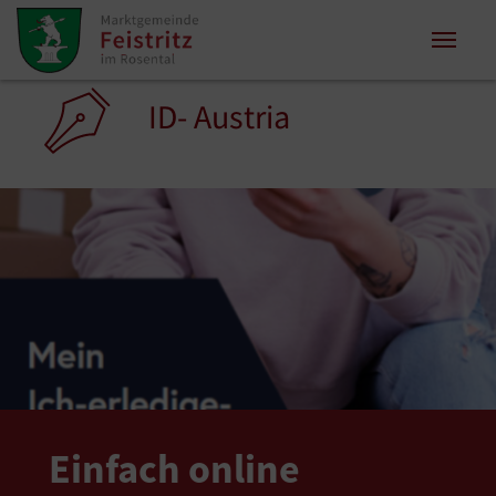
Zum Inhalt springen
Zum Seitenende springen
Sie sind hier:
ID- Austria
Einfach online