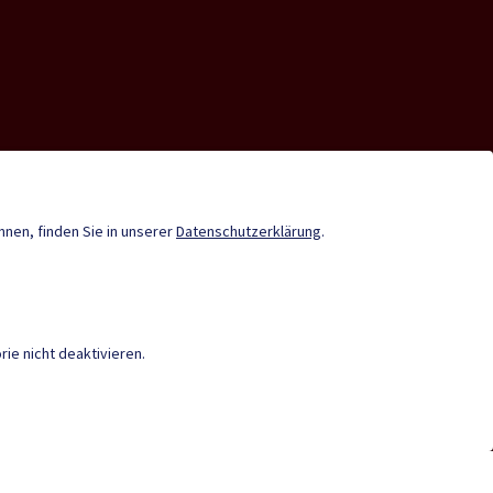
nde-App
Tourismus
Termine
önnen, finden Sie in unserer
Datenschutzerklärung
.
ie nicht deaktivieren.
IEREFREIHEIT
|
DATENSCHUTZ
|