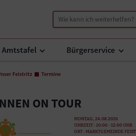
Suche
Amtstafel
Bürgerservice
u for "Unser Feistritz"
Submenu for "Amtstafel"
Subm
nser Feistritz
Termine
:INNEN ON TOUR
MONTAG, 24.08.2026
UHRZEIT : 10:00 - 12:00 UHR
ORT : MARKTGEMEINDE FEIST