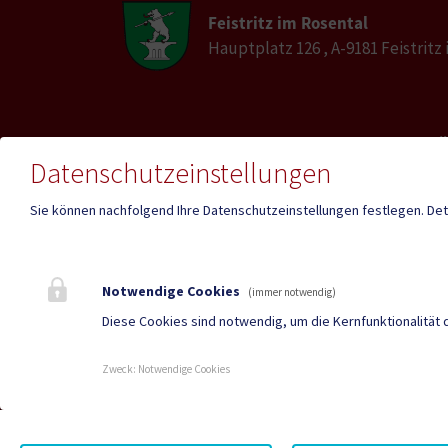
Feistritz im Rosental
Hauptplatz 126 , A-9181 Feistritz
E-Mail
Telefon
feistri
Datenschutzeinstellungen
+43 4228 2035-0
ros@k
Sie können nachfolgend Ihre Datenschutzeinstellungen festlegen.
Det
Fax
+43 4228 2035-24
Notwendige Cookies
(immer notwendig)
Diese Cookies sind notwendig, um die Kernfunktionalität 
Parteienverkehr
Amtss
Heute , Geschlossen
Heute 
Zweck
:
Notwendige Cookies