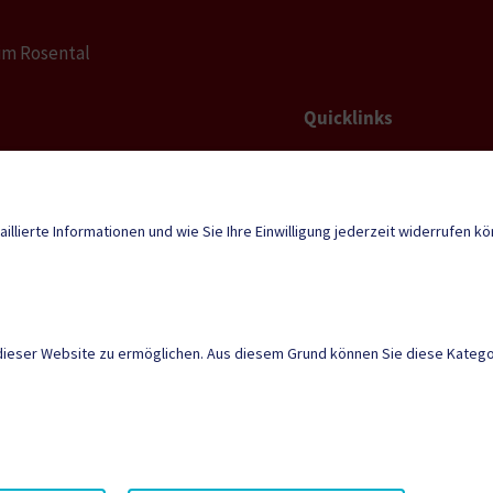
 im Rosental
Quicklinks
Geko digital Gemei
tz-
tn.gde.at
Neuigkeiten
aillierte Informationen und wie Sie Ihre Einwilligung jederzeit widerrufen k
dieser Website zu ermöglichen. Aus diesem Grund können Sie diese Kategor
tunden
, Geschlossen
Mehr
AMTSSIGNATUR
|
BARR