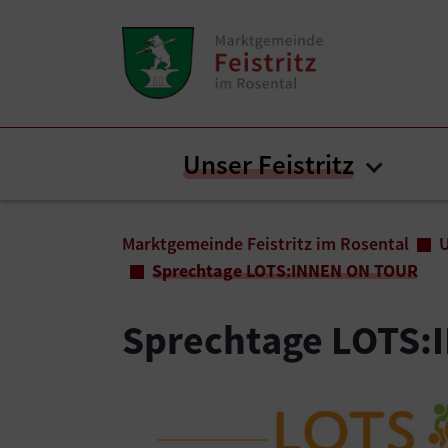
Zum Inhalt springen
Zum Seitenende springen
Unser Feistritz
Submen
Sie sind hier:
Marktgemeinde Feistritz im Rosental
U
Sprechtage LOTS:INNEN ON TOUR
Sprechtage LOTS