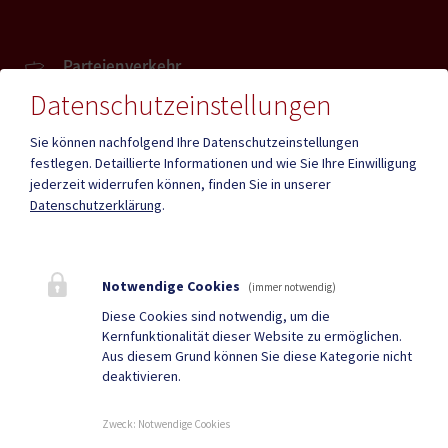
Parteienverkehr
Heute , Geschlossen
Datenschutzeinstellungen
Sie können nachfolgend Ihre Datenschutzeinstellungen
Amtsstunden
festlegen.
Detaillierte Informationen und wie Sie Ihre Einwilligung
Heute , Geschlossen
jederzeit widerrufen können, finden Sie in unserer
Datenschutzerklärung
.
Mehr
Notwendige Cookies
(immer notwendig)
Quicklinks
Diese Cookies sind notwendig, um die
Kernfunktionalität dieser Website zu ermöglichen.
Geko digital Gemeinde-
Tourismus
Aus diesem Grund können Sie diese Kategorie nicht
deaktivieren.
App
Neuigkeiten
Termine
Zweck
:
Notwendige Cookies